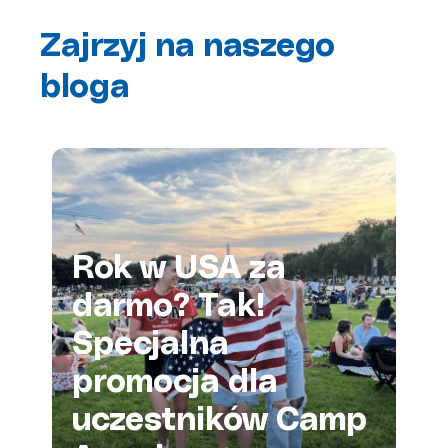
Zajrzyj na naszego
bloga
Rok w USA za
darmo? Tak!
Specjalna
promocja dla
uczestników Camp