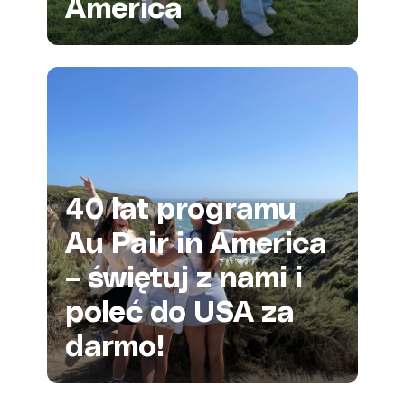
America
40 lat programu
Au Pair in America
– świętuj z nami i
poleć do USA za
darmo!