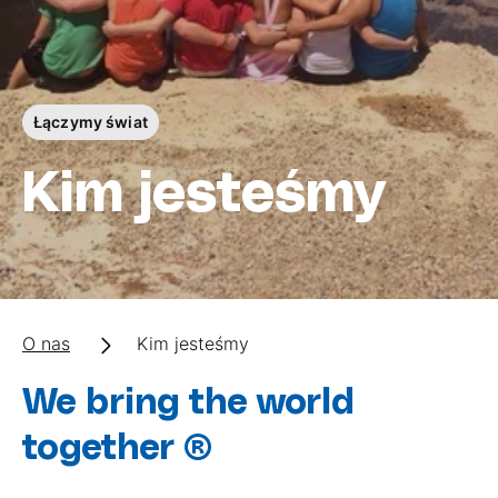
Łączymy świat
Kim jesteśmy
O nas
Kim jesteśmy
We bring the world
together ®