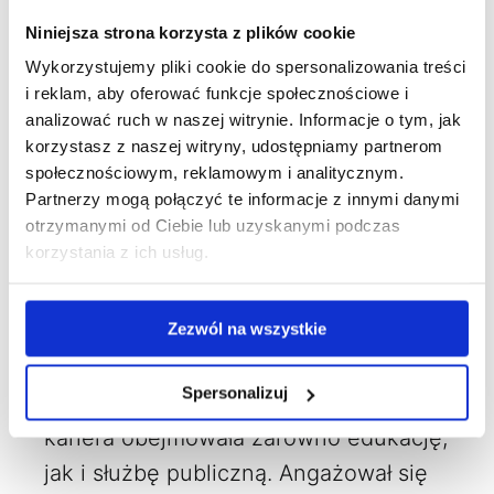
Niniejsza strona korzysta z plików cookie
Wykorzystujemy pliki cookie do spersonalizowania treści
i reklam, aby oferować funkcje społecznościowe i
analizować ruch w naszej witrynie. Informacje o tym, jak
korzystasz z naszej witryny, udostępniamy partnerom
społecznościowym, reklamowym i analitycznym.
Partnerzy mogą połączyć te informacje z innymi danymi
O nas
Kim jesteśmy
otrzymanymi od Ciebie lub uzyskanymi podczas
korzystania z ich usług.
Sir Cyril Taylor
Sir Cyril Taylor urodził się w Yorkshire
Zezwól na wszystkie
w Anglii. Był założycielem oraz
Spersonalizuj
prezydentem AIFS, a jego imponująca
kariera obejmowała zarówno edukację,
jak i służbę publiczną. Angażował się