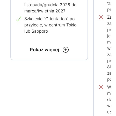
tran
listopada/grudnia 2026 do
prze
marca/kwietnia 2027
Zakw
Szkolenie "Orientation" po
zag
przylocie, w centrum Tokio
prac
lub Sapporo
jest
mies
wyna
Pokaż więcej
zakw
prac
860 
zale
poko
W za
moż
doda
wyna
ubez