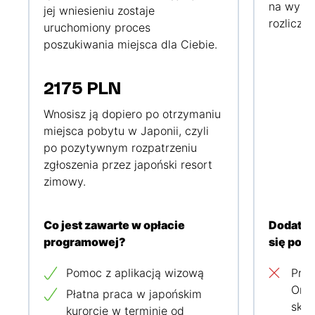
na wypad
jej wniesieniu zostaje
rozliczen
uruchomiony proces
poszukiwania miejsca dla Ciebie.
2175 PLN
Wnosisz ją dopiero po otrzymaniu
miejsca pobytu w Japonii, czyli
po pozytywnym rozpatrzeniu
zgłoszenia przez japoński resort
zimowy.
Co jest zawarte w opłacie
Dodatko
programowej?
się poja
Pomoc z aplikacją wizową
Prze
Orie
Płatna praca w japońskim
skor
kurorcie w terminie od