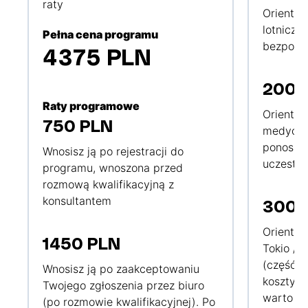
raty
Orientac
lotnicze
Pełna cena programu
bezpośre
4375 PLN
2000
Raty programowe
Orientac
750 PLN
medyczn
ponoszo
Wnosisz ją po rejestracji do
uczestni
programu, wnoszona przed
rozmową kwalifikacyjną z
konsultantem
300 
Orientac
1450 PLN
Tokio / 
(część 
Wnosisz ją po zaakceptowaniu
koszty d
Twojego zgłoszenia przez biuro
warto za
(po rozmowie kwalifikacyjnej). Po