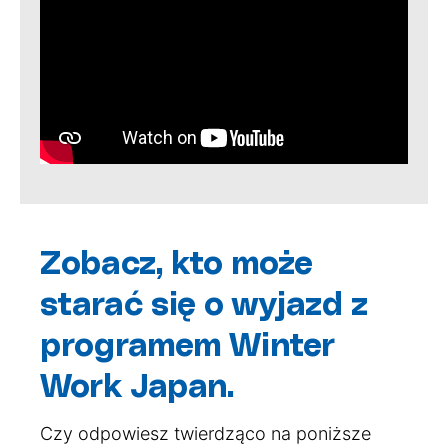
Zobacz, kto może
starać się o wyjazd z
programem Winter
Work Japan.
Czy odpowiesz twierdząco na poniższe