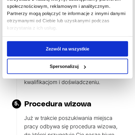
społecznościowym, reklamowym i analitycznym.
Poszukiwanie miejsca
4.
Partnerzy mogą połączyć te informacje z innymi danymi
pracy
otrzymanymi od Ciebie lub uzyskanymi podczas
korzystania z ich usług.
Po pozytywnym rozpatrzeniu Twojej
kandydatury do programu, następuje
płatność drugiej raty. Od tego momentu
Zezwól na wszystkie
Twoja aplikacja będzie proponowana
na różne stanowiska w resortach
Spersonalizuj
japońskich, które odpowiadają Twoim
kwalifikacjom i doświadczeniu.
Procedura wizowa
5.
Już w trakcie poszukiwania miejsca
pracy odbywa się procedura wizowa,
do której przygotuje Cię nasze biuro.