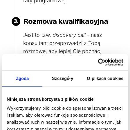
raty programowej.
Rozmowa kwalifikacyjna
3.
Jest to tzw.
discovery call
- nasz
konsultant przeprowadzi z Tobą
rozmowę,
aby lepiej Cię poznać,
sprawdzić Twoje kwalifikacje i
dowiedzieć się, dlaczego chcesz
wyjechać do Japonii.
Część rozmowy
Zgoda
Szczegóły
O plikach cookies
odbędzie się w j. angielskim. Będziesz
też poproszony o przygotowanie CV
Niniejsza strona korzysta z plików cookie
wg przesłanego przez nas wzoru oraz
o napisanie listu motywacyjnego w j.
Wykorzystujemy pliki cookie do spersonalizowania treści
i reklam, aby oferować funkcje społecznościowe i
angielskim.
analizować ruch w naszej witrynie. Informacje o tym, jak
korzystasz z naszej witryny, udostępniamy partnerom