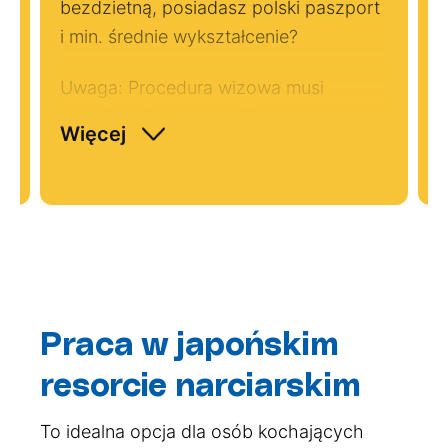
ie
bezdzietną, posiadasz polski paszport
m
i min. średnie wykształcenie?
J
!
Uwaga: Procedura wizowa musi
zakończyć się przed 31. urodzinami, a
Więcej
wylot musi nastąpić w ciągu 3 miesięcy
od otrzymania wizy.
Praca w japońskim
resorcie narciarskim
To idealna opcja dla osób kochających