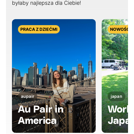
byłaby najlepsza dla Ciebie!
PRACA Z DZIEĆMI
NOWOŚĆ
aupair
japan
Au Pair in
Work 
America
Japa