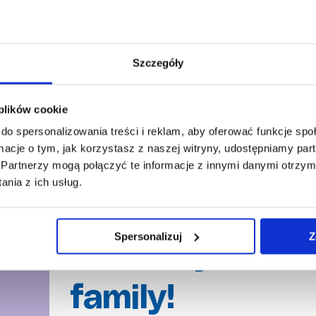
Mar 2, 2026, 11:35:26 AM
W 1986 roku pierwsza grupa au pair
głowami pełnymi marzeń, eksc...
Szczegóły
Dowiedz się więcej
 plików cookie
do spersonalizowania treści i reklam, aby oferować funkcje sp
ormacje o tym, jak korzystasz z naszej witryny, udostępniamy p
Partnerzy mogą połączyć te informacje z innymi danymi otrzym
nia z ich usług.
Tylko u nas: M
Spersonalizuj
Z
rewolucja w sz
family!