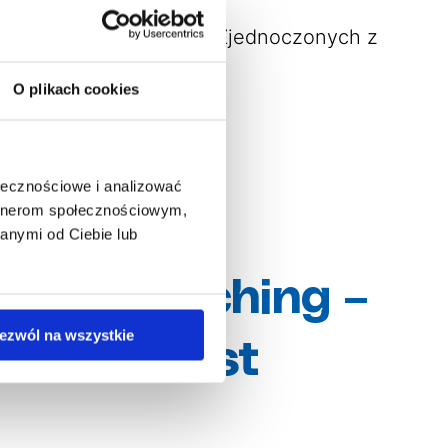
 wylądowała w Stanach Zjednoczonych z
O plikach cookies
ołecznościowe i analizować
artnerom społecznościowym,
anymi od Ciebie lub
utual Matching –
ezwól na wszystkie
ukaniu host