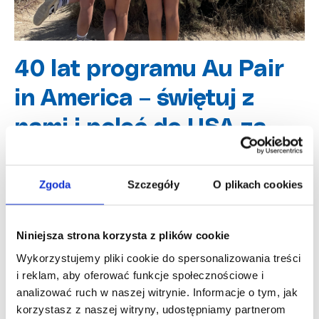
40 lat programu Au Pair
in America – świętuj z
nami i poleć do USA za
darmo!
Zgoda
Szczegóły
O plikach cookies
Mar 2, 2026, 11:35:26 AM
W 1986 roku pierwsza grupa au pair wylądowała
Niniejsza strona korzysta z plików cookie
w Stanach Zjednoczonych z głowami pełnymi
Wykorzystujemy pliki cookie do spersonalizowania treści
marzeń, eksc...
i reklam, aby oferować funkcje społecznościowe i
analizować ruch w naszej witrynie. Informacje o tym, jak
Dowiedz się więcej
korzystasz z naszej witryny, udostępniamy partnerom