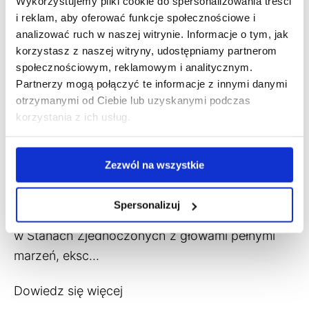
Wykorzystujemy pliki cookie do spersonalizowania treści
i reklam, aby oferować funkcje społecznościowe i
analizować ruch w naszej witrynie. Informacje o tym, jak
korzystasz z naszej witryny, udostępniamy partnerom
40 lat programu Au Pair
społecznościowym, reklamowym i analitycznym.
Partnerzy mogą połączyć te informacje z innymi danymi
in America – świętuj z
otrzymanymi od Ciebie lub uzyskanymi podczas
korzystania z ich usług.
nami i poleć do USA za
darmo!
Zezwól na wszystkie
Mar 2, 2026, 11:35:26 AM
Spersonalizuj
W 1986 roku pierwsza grupa au pair wylądowała
w Stanach Zjednoczonych z głowami pełnymi
marzeń, eksc...
Dowiedz się więcej